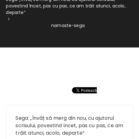
povestind încet, pas cu pas, ce am trăit atunci, acolo,
departe“
namaste-sega
Navigare
în
Sega: „Învăț să merg din nou, cu ajutorul
articole
scrisului, povestind încet, pas cu pas, ce am
trăit atunci, acolo, departe“