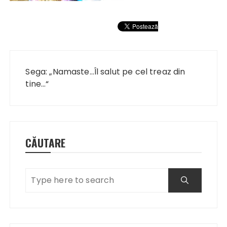
Navigare
în
Sega: „Namaste…Îl salut pe cel treaz din
articole
tine…“
CĂUTARE