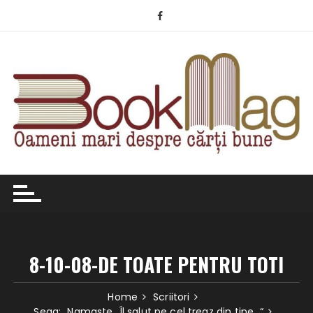
Skip
to
content
8-10-08-DE TOATE PENTRU TOTI
Home
Scriitori
Sega: „Namaste…Îl salut pe cel treaz din tine…“