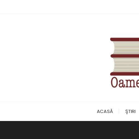
Skip
to
content
ACASĂ
ŞTIRI