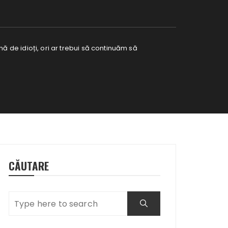
ă de idioți, ori ar trebui să continuăm să
CĂUTARE