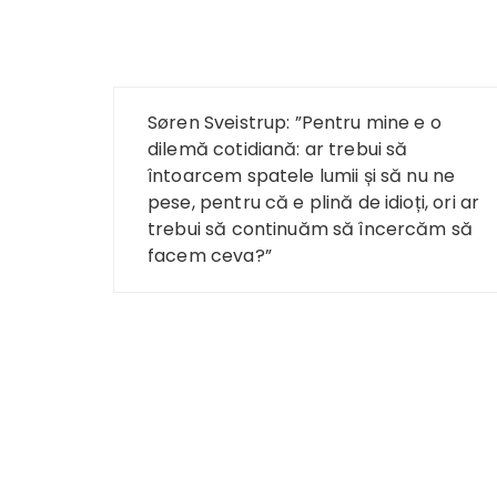
Navigare
Søren Sveistrup: ”Pentru mine e o
în
dilemă cotidiană: ar trebui să
întoarcem spatele lumii și să nu ne
articole
pese, pentru că e plină de idioți, ori ar
trebui să continuăm să încercăm să
facem ceva?”