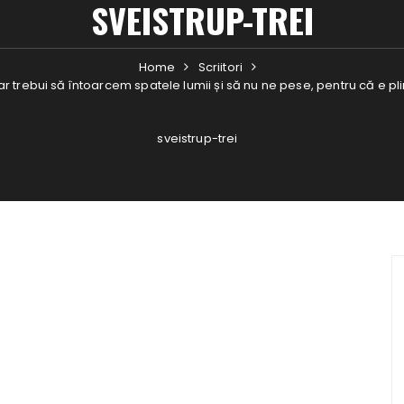
SVEISTRUP-TREI
Home
Scriitori
r trebui să întoarcem spatele lumii și să nu ne pese, pentru că e plin
sveistrup-trei