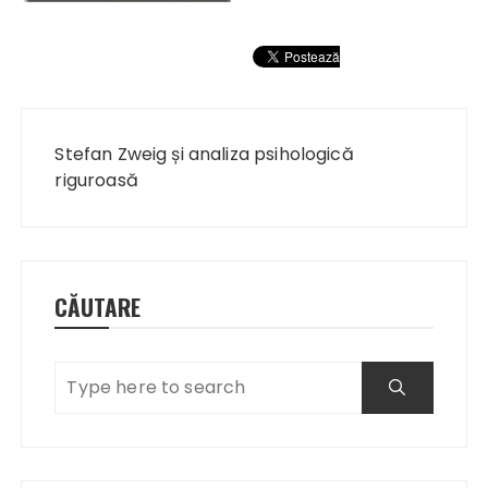
Navigare
în
Stefan Zweig și analiza psihologică
articole
riguroasă
CĂUTARE