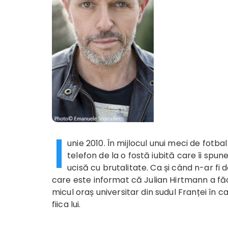
I
unie 2010. În mijlocul unui meci de fotb
telefon de la o fostă iubită care îi spu
ucisă cu brutalitate. Ca și când n-ar fi 
care este informat că Julian Hirtmann a fă
micul oraș universitar din sudul Franței în c
fiica lui.