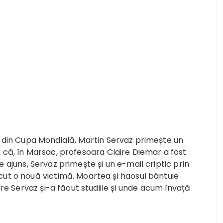
al din Cupa Mondială, Martin Servaz primește un
ne că, în Marsac, profesoara Claire Diemar a fost
de ajuns, Servaz primește și un e-mail criptic prin
cut o nouă victimă. Moartea și haosul bântuie
are Servaz și-a făcut studiile și unde acum învață