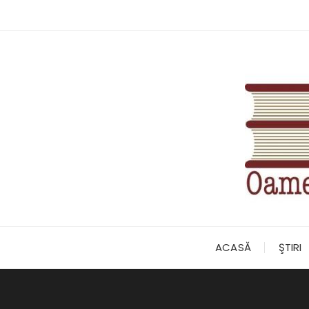
Skip
to
content
ACASĂ
ŞTIRI