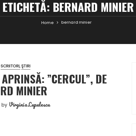
ETICHETĂ:
BERNARD MINIER
bernard minier
Home
SCRIITORI
ŞTIRI
 APRINSĂ: ”CERCUL”, DE
RD MINIER
Virginia Lupulescu
by