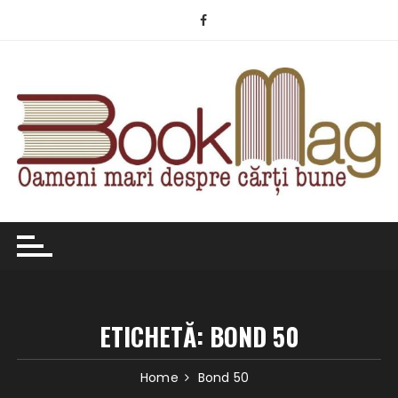
Skip
to
content
ETICHETĂ:
BOND 50
Home
Bond 50