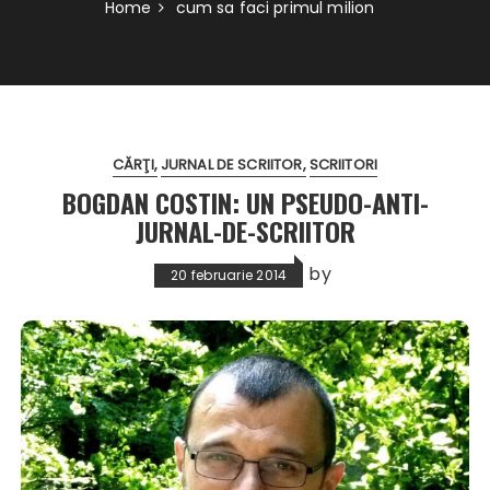
Home
cum sa faci primul milion
CĂRŢI
JURNAL DE SCRIITOR
SCRIITORI
BOGDAN COSTIN: UN PSEUDO-ANTI-
JURNAL-DE-SCRIITOR
by
20 februarie 2014