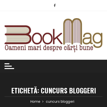
Skip
to
content
ETICHETĂ:
CUNCURS BLOGGERI
Home
cuncurs bloggeri