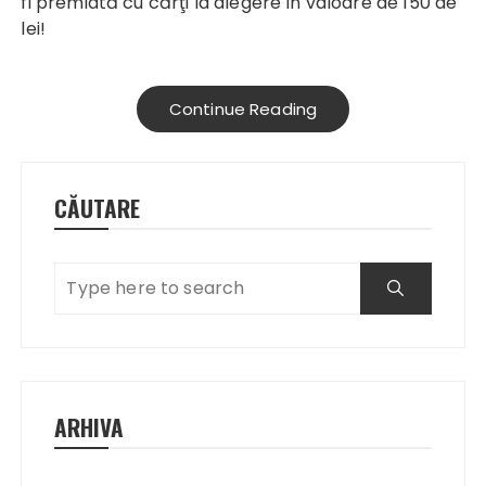
fi premiată cu cărţi la alegere în valoare de 150 de
lei!
Continue Reading
CĂUTARE
ARHIVA