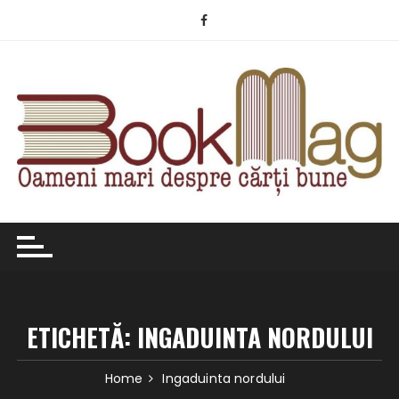
Skip
to
content
ETICHETĂ:
INGADUINTA NORDULUI
Home
Ingaduinta nordului