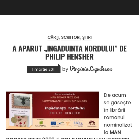
CĂRŢI
SCRIITORI
ŞTIRI
A APARUT „INGADUINTA NORDULUI” DE
PHILIP HENSHER
Virginia Lupulescu
by
1 martie 2011
De acum
se găsește
în librării
romanul
nominalizat
la
MAN