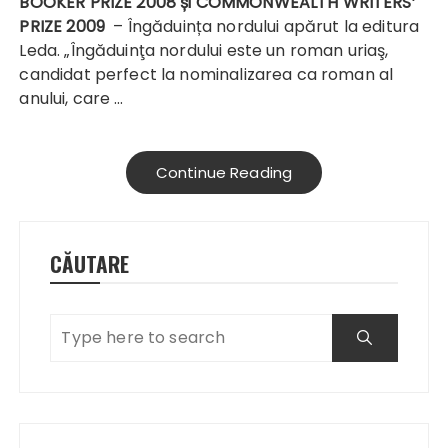
BOOKER PRIZE 2008 și COMMONWEALTH WRITERS’
PRIZE 2009
–
Îngăduința nordului
apărut la editura
Leda. „Îngăduinţa nordului este un roman uriaş,
candidat perfect la nominalizarea ca roman al
anului, care …
Continue Reading
CĂUTARE