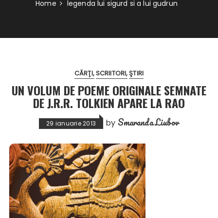
Home
legenda lui sigurd si a lui gudrun
CĂRŢI
SCRIITORI
ŞTIRI
UN VOLUM DE POEME ORIGINALE SEMNATE
DE J.R.R. TOLKIEN APARE LA RAO
Smaranda Liubov
by
29 ianuarie 2013