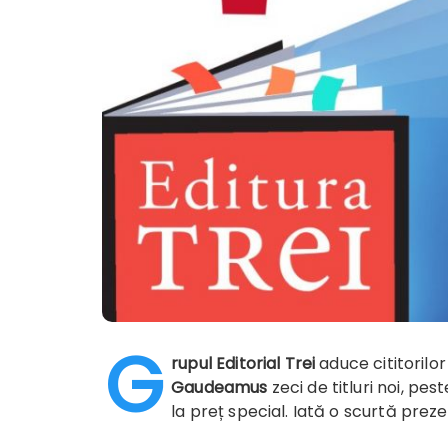
G
rupul Editorial Trei
aduce cititorilor
Gaudeamus
zeci de titluri noi, pe
la preț special. Iată o scurtă prez