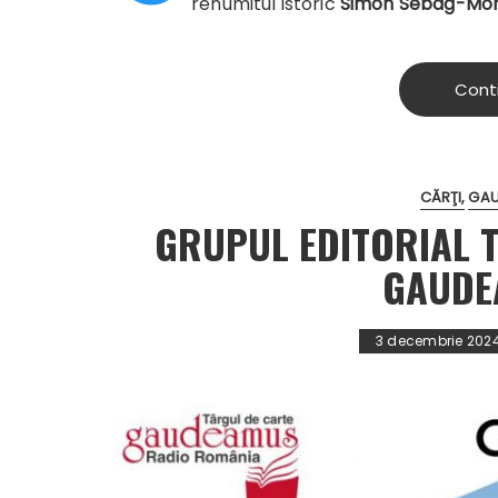
renumitul istoric
Simon Sebag-Mon
Cont
CĂRŢI
GAU
GRUPUL EDITORIAL T
GAUDE
3 decembrie 202