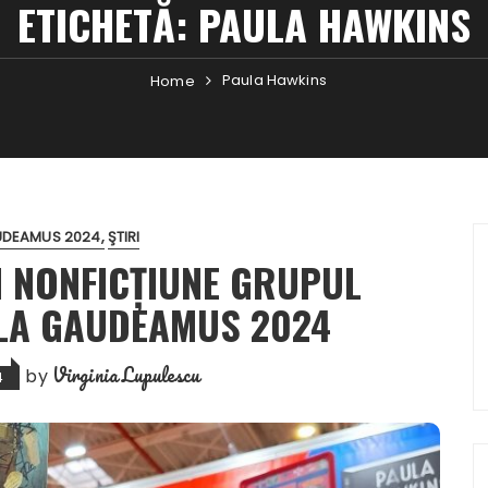
ETICHETĂ:
PAULA HAWKINS
Paula Hawkins
Home
DEAMUS 2024
ŞTIRI
ȘI NONFICȚIUNE GRUPUL
 LA GAUDEAMUS 2024
Virginia Lupulescu
by
4