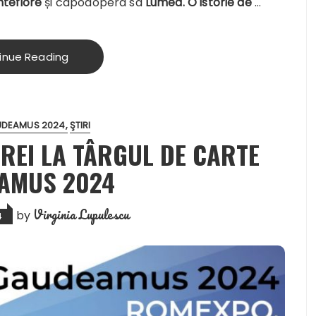
tefiore
și capodopera sa
Lumea. O istorie de
…
inue Reading
DEAMUS 2024
ŞTIRI
REI LA TÂRGUL DE CARTE
AMUS 2024
Virginia Lupulescu
by
4