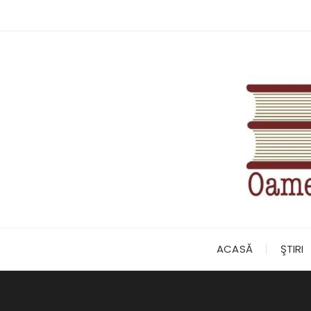
Skip
to
content
ACASĂ
ŞTIRI