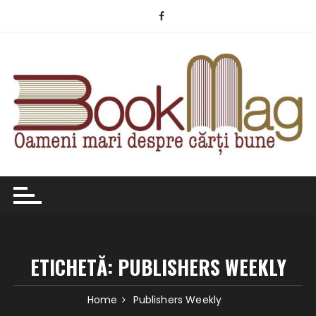
Skip
to
content
ETICHETĂ:
PUBLISHERS WEEKLY
Home
Publishers Weekly