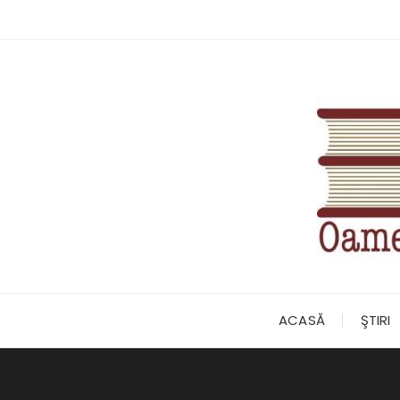
Skip
to
content
ACASĂ
ŞTIRI