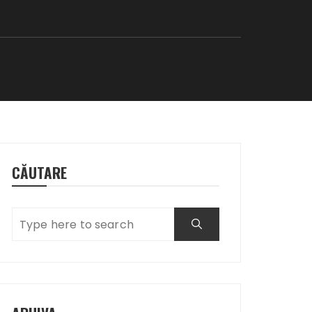
O
CĂUTARE