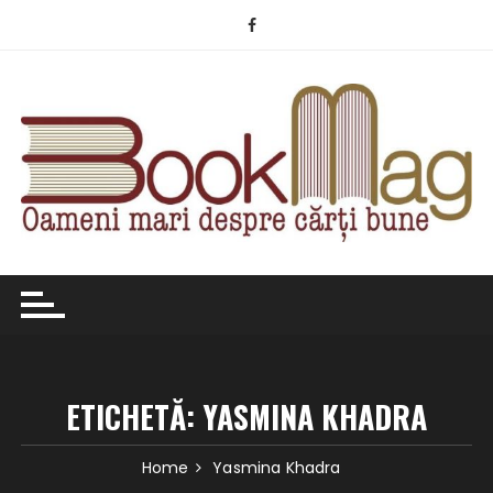
Skip
to
content
ETICHETĂ:
YASMINA KHADRA
Home
Yasmina Khadra