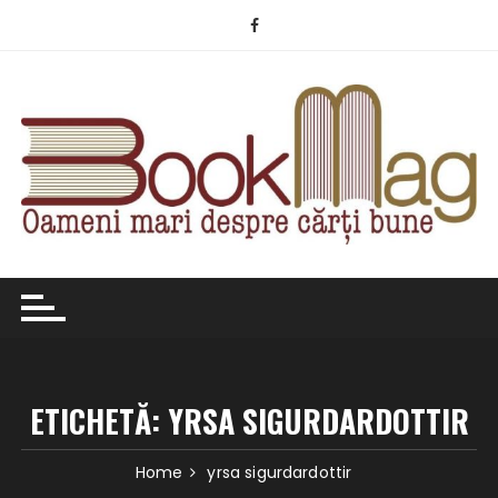
Skip
to
content
ETICHETĂ:
YRSA SIGURDARDOTTIR
Home
yrsa sigurdardottir