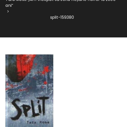
ani“
split-159380