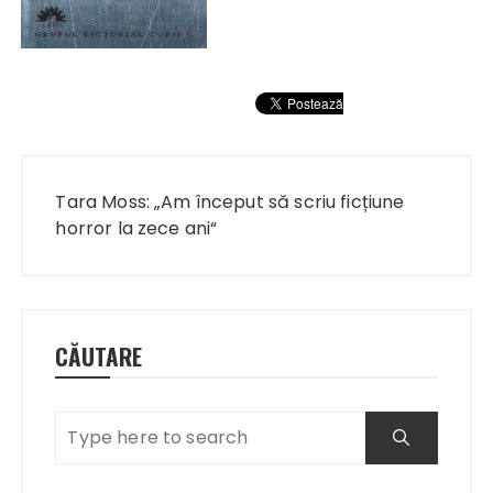
Navigare
în
Tara Moss: „Am început să scriu ficțiune
articole
horror la zece ani“
CĂUTARE