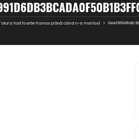
991D6DB3BCADA0F50B1B3FF
0ee1991d6db3b
Totul a fost foarte frumos până când n-a mai fost