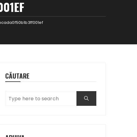
001EF
cada0f50b1b3ff001ef
CĂUTARE