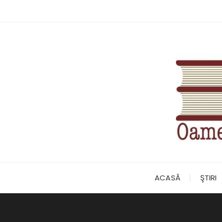
Skip
to
content
ACASĂ
ŞTIRI