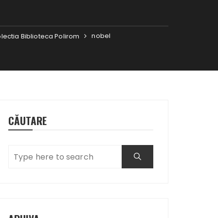
nobel
colectia Biblioteca Polirom
CĂUTARE