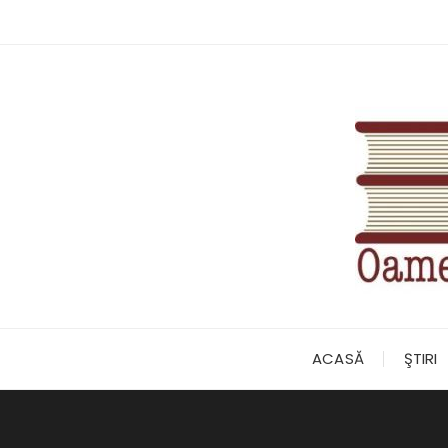
Skip
to
content
ACASĂ
ŞTIRI