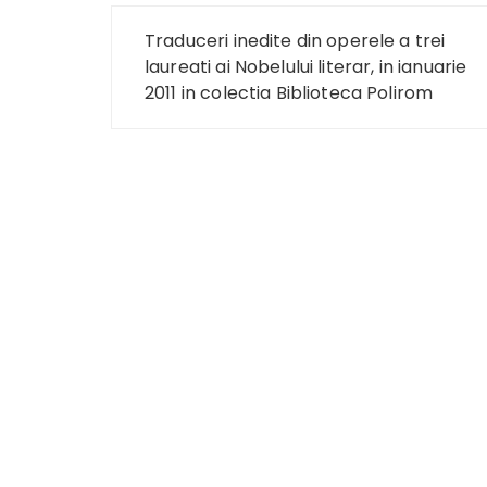
Navigare
Traduceri inedite din operele a trei
în
laureati ai Nobelului literar, in ianuarie
2011 in colectia Biblioteca Polirom
articole