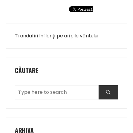
Navigare
în
Trandafiri înfloriţi pe aripile vântului
articole
CĂUTARE
ARHIVA