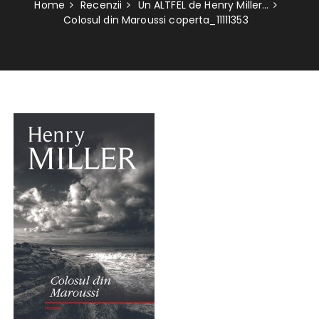
Home
Recenzii
Un ALTFEL de Henry Miller…
Colosul din Maroussi coperta_11111353