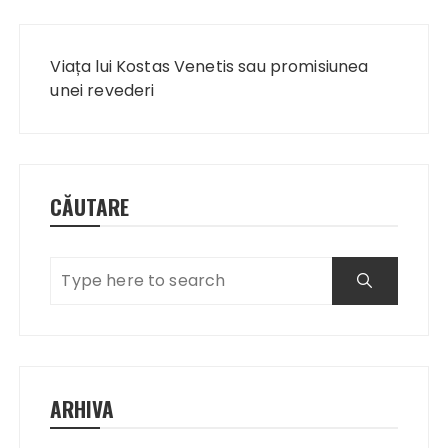
Navigare
în
Viața lui Kostas Venetis sau promisiunea
articole
unei revederi
CĂUTARE
ARHIVA