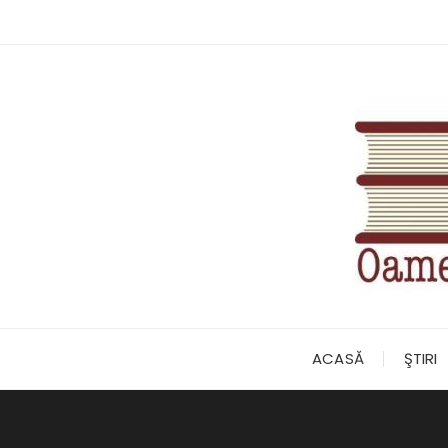
Skip
to
content
ACASĂ
ŞTIRI