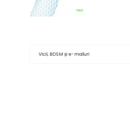
Navigare
Vicii, BDSM și e-mailuri
în
articole