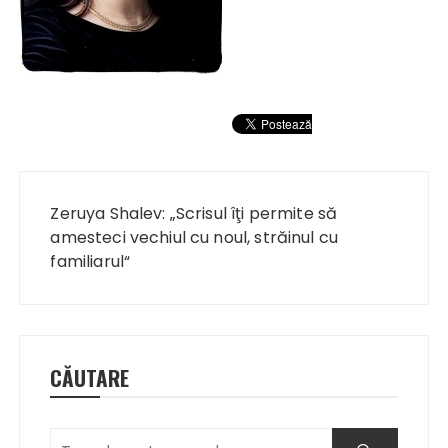
Navigare
în
Zeruya Shalev: „Scrisul îţi permite să
articole
amesteci vechiul cu noul, străinul cu
familiarul“
CĂUTARE