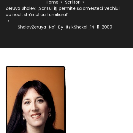
Home
Scriitori
Zeruya Shalev: „Scrisul îţi permite să amesteci vechiul
cu noul, străinul cu familiarul“
ShalevZeruya_No1_By_ItzikShokel_14-11-2000