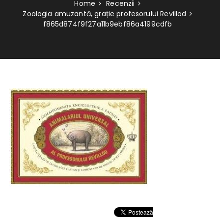
Home
Recenzii
Zoologia amuzantă, grație profesorului Revillod
f865d874f9f27a11b9ebf86a4199cdfb