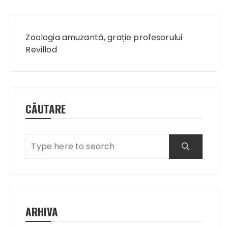
Navigare
în
Zoologia amuzantă, grație profesorului
articole
Revillod
CĂUTARE
ARHIVA