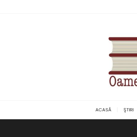
Skip
to
content
ACASĂ
ŞTIRI