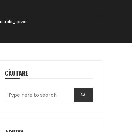
rstrale_cover
CĂUTARE