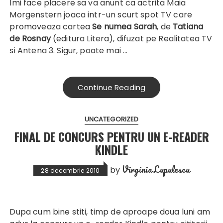
Imi face placere sa va anunt ca actrita Maia
Morgenstern joaca intr-un scurt spot TV care
promoveaza cartea
Se numea Sarah
, de
Tatiana
de Rosnay
(
editura Litera
), difuzat pe Realitatea TV
si Antena 3. Sigur, poate mai …
Continue Reading
UNCATEGORIZED
FINAL DE CONCURS PENTRU UN E-READER
KINDLE
Virginia Lupulescu
by
28 decembrie 2010
Dupa cum bine stiti, timp de aproape doua luni am