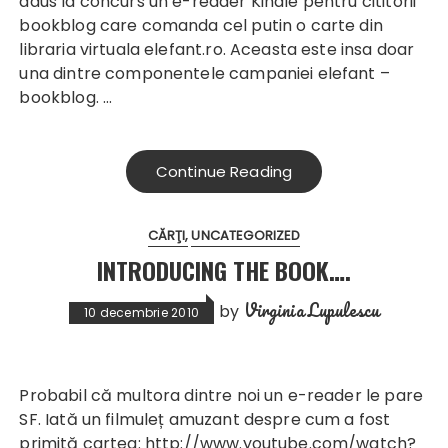
adus la concurs un e-reader Kindle pentru cititorii
bookblog care comanda cel putin o carte din
libraria virtuala elefant.ro. Aceasta este insa doar
una dintre componentele campaniei elefant –
bookblog. …
Continue Reading
CĂRŢI
UNCATEGORIZED
INTRODUCING THE BOOK….
Virginia Lupulescu
by
10 decembrie 2010
Probabil că multora dintre noi un e-reader le pare
SF. Iată un filmuleț amuzant despre cum a fost
primită cartea: http://www.youtube.com/watch?