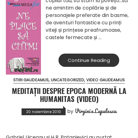
copilul tău, să stăm la povești…să
ne amintim de copilărie și de
personajele preferate din basme,
de aventuri fantastice cu prinți
viteji și prințese preafrumoase,
castele fermecate și …
Continue Reading
STIRI GAUDEAMUS
UNCATEGORIZED
VIDEO GAUDEAMUS
MEDITAȚII DESPRE EPOCA MODERNĂ LA
HUMANITAS (VIDEO)
Virginia Lupulescu
by
20 noiembrie 2010
Gabriel Liiceanu și H.R. Patapievici au purtat,