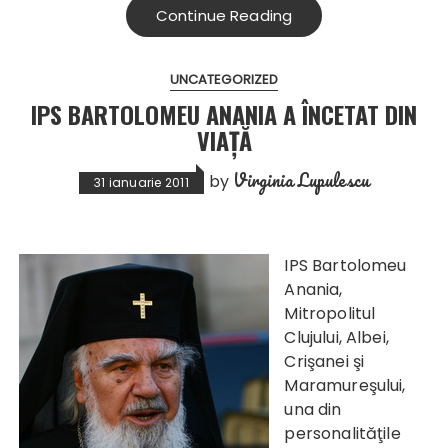
Continue Reading
UNCATEGORIZED
IPS BARTOLOMEU ANANIA A ÎNCETAT DIN
VIAŢĂ
Virginia Lupulescu
by
31 ianuarie 2011
IPS Bartolom
eu
Anania,
Mitropolitul
Clujului, Albei,
Crişanei şi
Maramureşului,
una din
personalităţile