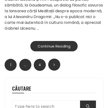
sâmbătă, la Gaudeamus, un dialog filosofic savuros
la lansarea cărții Meditații despre epoca modernă,
a lui Alexandru Dragomir. „Nu s-a publicat nici o
carte mai autentică în cultura română, a apreciat
Gabriel Liiceanu. …
Continue Reading
Paginație
1
…
4
articole
CĂUTARE