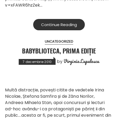
v=xFAWR6hzZek …
Continue Reading
UNCATEGORIZED
BABYBLIOTECA, PRIMA EDIȚIE
Virginia Lupulescu
by
7 decembrie 2010
Multă distracție, povești citite de vedetele Irina
Nicolae, Ștefana Samfira și de Zâna Norilor,
Andreea Mihaela Stan, apoi concursuri și lecturi
ad-hoc avându-i ca protagoniști pe părinț ii din
public….acesta ar fi, pe scurt, primul eveniment din