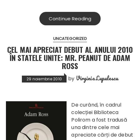
Continue Reading
UNCATEGORIZED
CEL MAI APRECIAT DEBUT AL ANULUI 2010
ÎN STATELE UNITE: MR. PEANUT DE ADAM
ROSS
Virginia Lupulescu
by
29 noiembrie 2010
De curând, în ca
drul
colecției Biblioteca
Polirom a fost tradusă
una dintre cele mai
apreciate cărți de debut