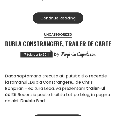
Continue Reading
UNCATEGORIZED
DUBLA CONSTRANGERE, TRAILER DE CARTE
Virginia Lupulescu
by
7 februarie 2011
Daca saptamana trecuta ati putut citi o recenzie
la romanul „
Dubla Constrangere
„, de Chris
Bohjalian –
editura Leda
, va prezentam
trailer-ul
cartii
. Recenzia poate fi citita tot pe blog, in pagina
de
aici
.
Double Bind
…