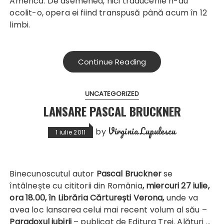
America. De asemenea, nici traducerile n-au
ocolit-o, opera ei fiind transpusă până acum în 12
limbi.
Continue Reading
UNCATEGORIZED
LANSARE PASCAL BRUCKNER
Virginia Lupulescu
by
1 iulie 2011
Binecunoscutul autor
Pascal Bruckner
se
întâlnește cu cititorii din România
, miercuri 27 iulie,
ora 18.00,
în Librăria Cărturești Verona,
unde va
avea loc lansarea celui mai recent volum al său –
Paradoxul iubirii
– publicat de Editura Trei. Alături …