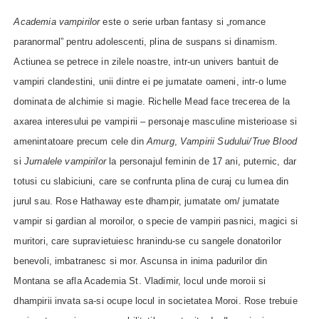
Academia vampirilor
este o serie urban fantasy si „romance
paranormal” pentru adolescenti, plina de suspans si dinamism.
Actiunea se petrece in zilele noastre, intr-un univers bantuit de
vampiri clandestini, unii dintre ei pe jumatate oameni, intr-o lume
dominata de alchimie si magie. Richelle Mead face trecerea de la
axarea interesului pe vampirii – personaje masculine misterioase si
amenintatoare precum cele din
Amurg
,
Vampirii Sudului/True Blood
si
Jurnalele vampirilor
la personajul feminin de 17 ani, puternic, dar
totusi cu slabiciuni, care se confrunta plina de curaj cu lumea din
jurul sau. Rose Hathaway este dhampir, jumatate om/ jumatate
vampir si gardian al moroilor, o specie de vampiri pasnici, magici si
muritori, care supravietuiesc hranindu-se cu sangele donatorilor
benevoli, imbatranesc si mor. Ascunsa in inima padurilor din
Montana se afla Academia St. Vladimir, locul unde moroii si
dhampirii invata sa-si ocupe locul in societatea Moroi. Rose trebuie