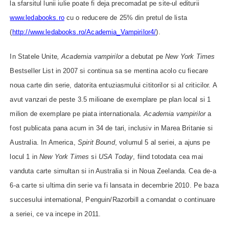
la sfarsitul lunii iulie poate fi deja precomadat pe site-ul editurii
www.ledabooks.ro
cu o reducere de 25% din pretul de lista
(
http://www.ledabooks.ro/Academia_Vampirilor4/
).
In Statele Unite
, Academia vampirilor
a debutat pe
New York Times
Bestseller List in 2007 si continua sa se mentina acolo cu fiecare
noua carte din serie, datorita entuziasmului cititorilor si al criticilor. A
avut vanzari de peste 3.5 milioane de exemplare pe plan local si 1
milion de exemplare pe piata internationala.
Academia vampirilor
a
fost publicata pana acum in 34 de tari, inclusiv in Marea Britanie si
Australia. In America,
Spirit Bound
, volumul 5 al seriei, a ajuns pe
locul 1 in
New York Times
si
USA Today
, fiind totodata cea mai
vanduta carte simultan si in Australia si in Noua Zeelanda. Cea de-a
6-a carte si ultima din serie va fi lansata in decembrie 2010. Pe baza
succesului international, Penguin/Razorbill a comandat o continuare
a seriei, ce va incepe in 2011.