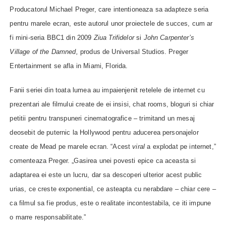
Producatorul Michael Preger, care intentioneaza sa adapteze seria
pentru marele ecran, este autorul unor proiectele de succes, cum ar
fi mini-seria BBC1 din 2009
Ziua Trifidelor
si
John Carpenter’s
Village of the Damned,
produs de Universal Studios. Preger
Entertainment se afla in Miami, Florida.
Fanii seriei din toata lumea au impaienjenit retelele de internet cu
prezentari ale filmului create de ei insisi, chat rooms, bloguri si chiar
petitii pentru transpuneri cinematografice – trimitand un mesaj
deosebit de puternic la Hollywood pentru aducerea personajelor
create de Mead pe marele ecran. “Acest
viral
a explodat pe internet,”
comenteaza Preger. „Gasirea unei povesti epice ca aceasta si
adaptarea ei este un lucru, dar sa descoperi ulterior acest public
urias, ce creste exponential, ce asteapta cu nerabdare – chiar cere –
ca filmul sa fie produs, este o realitate incontestabila, ce iti impune
o marre responsabilitate.”