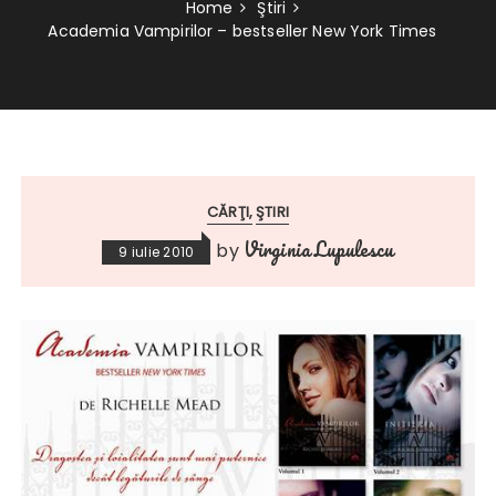
Home
Ştiri
Academia Vampirilor – bestseller New York Times
CĂRŢI
ŞTIRI
Virginia Lupulescu
by
9 iulie 2010