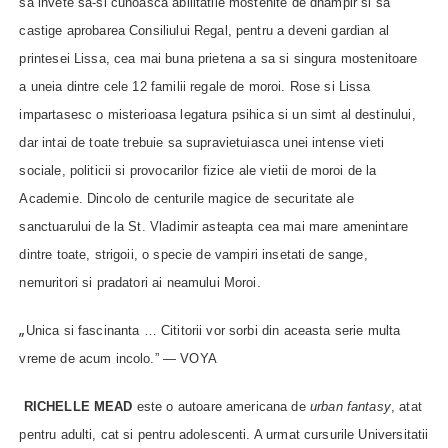
sa invete sa-si cunoasca abilitatile mostenite de dhampir si sa
castige aprobarea Consiliului Regal, pentru a deveni gardian al
printesei Lissa, cea mai buna prietena a sa si singura mostenitoare
a uneia dintre cele 12 familii regale de moroi. Rose si Lissa
impartasesc o misterioasa legatura psihica si un simt al destinului,
dar intai de toate trebuie sa supravietuiasca unei intense vieti
sociale, politicii si provocarilor fizice ale vietii de moroi de la
Academie. Dincolo de centurile magice de securitate ale
sanctuarului de la St. Vladimir asteapta cea mai mare amenintare
dintre toate, strigoii, o specie de vampiri insetati de sange,
nemuritori si pradatori ai neamului Moroi.
„
Unica si fascinanta … Cititorii vor sorbi din aceasta serie multa
vreme de acum incolo.” — VOYA
RICHELLE MEAD
este o autoare americana de
urban fantasy
, atat
pentru adulti, cat si pentru adolescenti. A urmat cursurile Universitatii