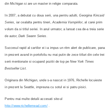
din Michigan si are un master in religie comparata.
In 2007, a debutat cu doua serii, una pentru adulti,
Georgina Kincaid
Series
, iar cealalta pentru tineri,
Academia Vampirilor
, al carei prim
volum da si titlul seriei. In anul urmator, a lansat cea de-a treia serie
de autor,
Dark Swann Series
.
Succesul rapid al cartilor ei i-a impus un ritm alert de publicare, pana
in prezent avand in portofoliu nu mai putin de zece titluri din cele trei
serii mentionate si ocupand pozitii de top pe
New York Times
Bestseller List
.
Originara din Michigan, unde s-a nascut in 1976, Richelle locuieste
in prezent la Seattle, impreuna cu sotul ei si patru pisici.
Pentru mai multe detalii accesati site-ul
http://w
ww.richellemead.com/
.