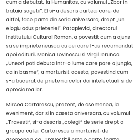
cum a debutat, la Humanitas, cu volumul „Zbor in
bataia sagetii”. El si-a descris cartea, care, de
altfel, face parte din seria aniversara, drept „un
elogiu adus prieteniei”. Patapievici, directorul
Institutului Cultural Roman, a povestit cum a ajuns
sa se imprieteneasca cu cei care l-au recomandat
apoi editurii, Monica Lovinescu si Virgil Ierunca.
„Uneori poti debuta intr-o lume care pare o jungla,
ca in basme”, a marturisit acesta, povestind cum
s-a bucurat de prietenia celor doi intelectuali si de
aprecierea lor.
Mircea Cartarescu, prezent, de asemenea, la
eveniment, dar si in caseta aniversara, cu volumul
„Travesti”, si-a descris „colegii” de serie drept o
groapa cu lei. Cartarescu a marturisit, de
asemenea, ca „Travesti” ii este o carte foarte