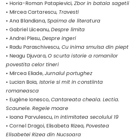
• Horia-Roman Patapievici,
Zbor in bataia sagetii
• Mircea Cartarescu,
Travesti
• Ana Blandiana,
Spaima de literatura
• Gabriel Liiceanu,
Despre limita
• Andrei Plesu,
Despre ingeri
• Radu Paraschivescu,
Cu inima smulsa din piept
• Neagu Djuvara,
O scurta istorie a romanilor
povestita celor tineri
• Mircea Eliade,
Jurnalul portughez
• Lucian Boia,
Istorie si mit in constiinta
romaneasca
• Eugène Ionesco,
Cantareata cheala. Lectia.
Scaunele. Regele moare
• Ioana Parvulescu,
In intimitatea secolului 19
• Cornel Dragoi, Elisabeta Rizea,
Povestea
Elisabetei Rizea din Nucsoara