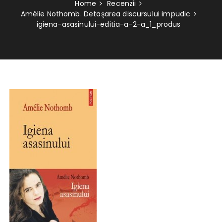
Home
Recenzii
Amélie Nothomb. Detaşarea discursului impudic
igiena-asasinului-editia-a-2-a_1_produs