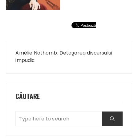
Navigare
în
Amélie Nothomb. Detaşarea discursului
articole
impudic
CĂUTARE