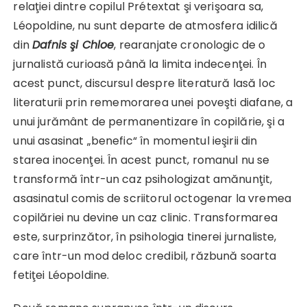
relaţiei dintre copilul Prétextat şi verişoara sa,
Léopoldine, nu sunt departe de atmosfera idilică
din
Dafnis şi Chloe
, rearanjate cronologic de o
jurnalistă curioasă până la limita indecenţei. În
acest punct, discursul despre literatură lasă loc
literaturii prin rememorarea unei poveşti diafane, a
unui jurământ de permanentizare în copilărie, şi a
unui asasinat „benefic“ în momentul ieşirii din
starea inocenţei. În acest punct, romanul nu se
transformă într-un caz psihologizat amănunţit,
asasinatul comis de scriitorul octogenar la vremea
copilăriei nu devine un caz clinic. Transformarea
este, surprinzător, în psihologia tinerei jurnaliste,
care într-un mod deloc credibil, răzbună soarta
fetiţei Léopoldine.