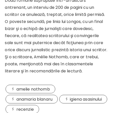
Două romane suprapuse într-un discurs
antrenant, un interviu de 200 de pagini cu un
scriitor ce anulează, treptat, orice limită permisă.
O poveste secundă, pe linia lui Longos, cu un final
bizar şi o echipă de jurnalişti care dovedesc,
fiecare, că realitatea scriitorului şi convingerile
sale sunt mai puternice decât ficţiunea prin care
orice discurs jurnalistic prezintă istoria unui scriitor.
Şi o scriitoare, Amélie Nothomb, care ar trebui,
poate, menţionată mai des în clasamentele
literare şi în recomandările de lectură.
amelie nothomb
anamaria blanaru
igiena asasinului
recenzie