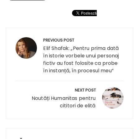
Navigare
în
PREVIOUS POST
articole
Elif Shafak: „Pentru prima dată
în istorie vorbele unui personaj
fictiv au fost folosite ca probe
în instanță, în procesul meu“
NEXT POST
Noutăți Humanitas pentru
cititori de elită