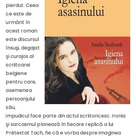
pierdut. Ceea
ce este de
urmărit în
acest roman
este discursul
însuşi, degajat
şi curajos al
scriitoarei
belgiene
pentru care,
asemenea
persoanjului
său,
impudicul face parte din actul scriitoricesc. Ironia
şi sarcasmul planează în fiecare replică a lui
Prétextat Tach, fie că e vorba despre imaginea