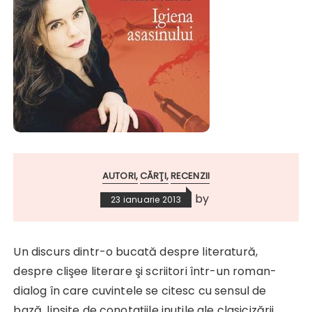
AUTORI
CĂRŢI
RECENZII
by
23 ianuarie 2013
Un discurs dintr-o bucată despre literatură,
despre clişee literare şi scriitori într-un roman-
dialog în care cuvintele se citesc cu sensul de
bază, lipsite de conotaţiile inutile ale clasicizării