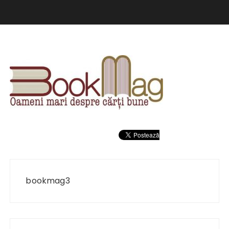
Navigare
în
bookmag3
articole