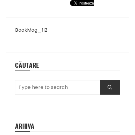
Navigare
în
BookMag_fl2
articole
CĂUTARE
ARHIVA