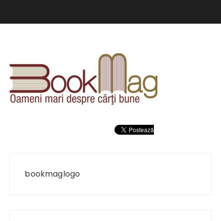
Navigare
în
bookmaglogo
articole