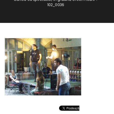
102_0036