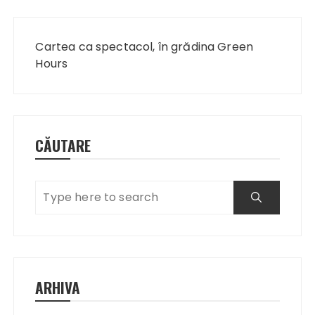
Navigare
în
Cartea ca spectacol, în grădina Green
articole
Hours
CĂUTARE
ARHIVA