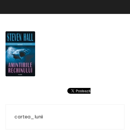
Navigare
în
cartea_lunii
articole