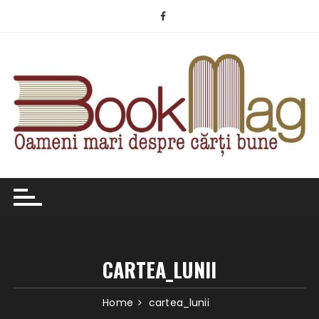
Skip
to
content
CARTEA_LUNII
Home
cartea_lunii