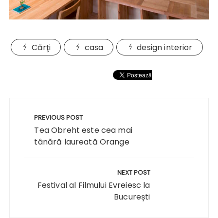
Cărţi
casa
design interior
Navigare
în
PREVIOUS POST
articole
Tea Obreht este cea mai
tânără laureată Orange
NEXT POST
Festival al Filmului Evreiesc la
București