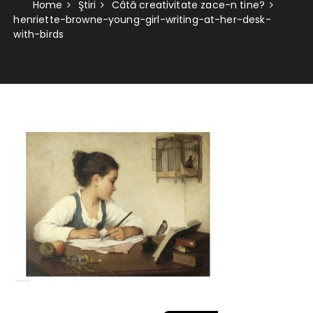
Home
Ştiri
Câtă creativitate zace-n tine?
henriette-browne-young-girl-writing-at-her-desk-
with-birds