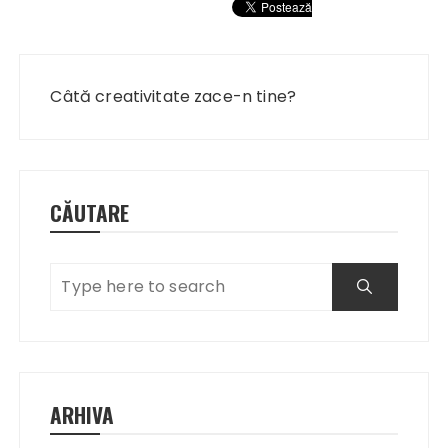
Navigare
în
Câtă creativitate zace-n tine?
articole
CĂUTARE
ARHIVA