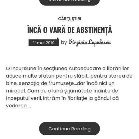
CĂRŢI
ŞTIRI
ÎNCĂ O VARĂ DE ABSTINENŢĂ
Virginia Lupulescu
by
11 mai 2010
O incursiune în secţiunea Autoeducare a librăriilor
aduce multe sfaturi pentru slăbit, pentru starea de
bine, senzaţia de frumuseţe…dar încă nici un
miracol. Cam cu o lună şi jumătate înainte de
începutul verii, intrăm în fibrilaţie la gândul că
vederea …
Continue Reading