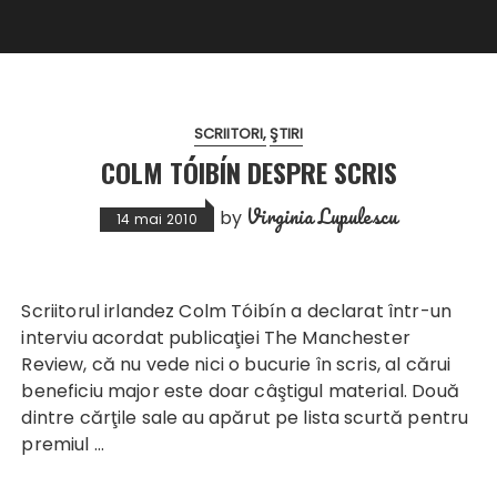
SCRIITORI
ŞTIRI
COLM TÓIBÍN DESPRE SCRIS
Virginia Lupulescu
by
14 mai 2010
Scriitorul irlandez Colm Tóibín a declarat într-un
interviu acordat publicaţiei The Manchester
Review, că nu vede nici o bucurie în scris, al cărui
beneficiu major este doar câştigul material. Două
dintre cărţile sale au apărut pe lista scurtă pentru
premiul …