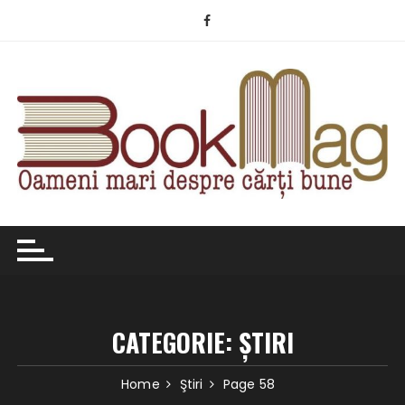
Skip
to
content
CATEGORIE:
ŞTIRI
Home
Ştiri
Page 58