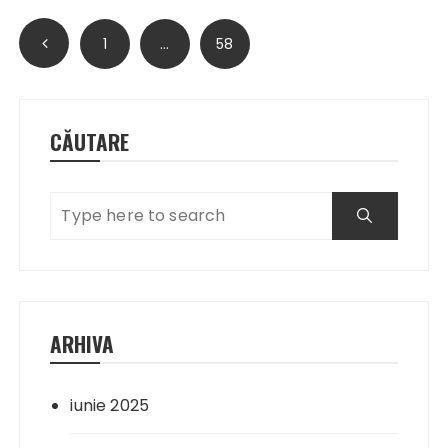
Paginație
1
…
58
articole
CĂUTARE
ARHIVA
iunie 2025