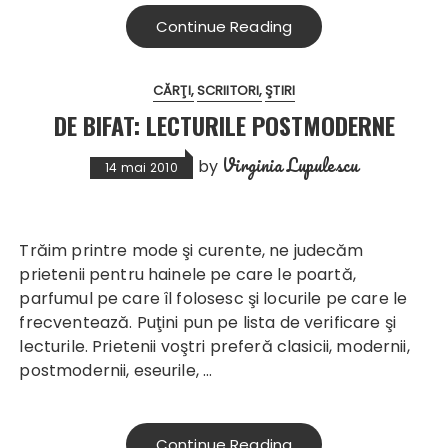
Continue Reading
CĂRŢI
SCRIITORI
ŞTIRI
DE BIFAT: LECTURILE POSTMODERNE
Virginia Lupulescu
by
14 mai 2010
Trăim printre mode şi curente, ne judecăm
prietenii pentru hainele pe care le poartă,
parfumul pe care îl folosesc şi locurile pe care le
frecventează. Puţini pun pe lista de verificare şi
lecturile. Prietenii voştri preferă clasicii, modernii,
postmodernii, eseurile, …
Continue Reading