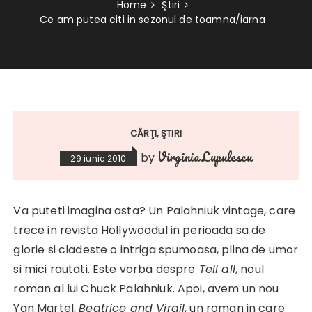
Home
Ştiri
Ce am putea citi in sezonul de toamna/iarna
CĂRŢI
ŞTIRI
Virginia Lupulescu
by
29 iunie 2010
Va puteti imagina asta? Un Palahniuk vintage, care
trece in revista Hollywoodul in perioada sa de
glorie si cladeste o intriga spumoasa, plina de umor
si mici rautati. Este vorba despre
Tell all
, noul
roman al lui Chuck Palahniuk. Apoi, avem un nou
Yan Martel,
Beatrice and Virgil
, un roman in care