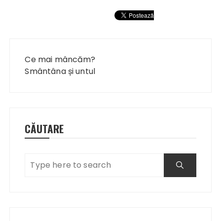
Navigare
în
Ce mai mâncăm?
articole
Smântâna și untul
CĂUTARE