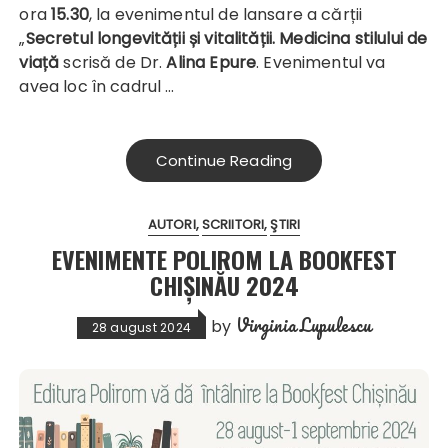
ora
15.30
, la evenimentul de lansare a cărții
„
Secretul longevității și vitalității. Medicina stilului de
viață
scrisă de Dr.
Alina Epure
. Evenimentul va
avea loc în cadrul …
Continue Reading
AUTORI
SCRIITORI
ŞTIRI
EVENIMENTE POLIROM LA BOOKFEST
CHIȘINĂU 2024
Virginia Lupulescu
by
28 august 2024