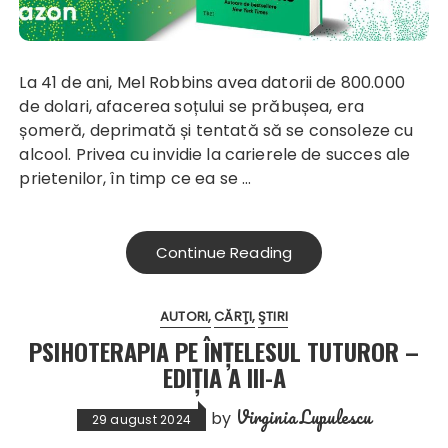
La 41 de ani, Mel Robbins avea datorii de 800.000
de dolari, afacerea soțului se prăbușea, era
șomeră, deprimată și tentată să se consoleze cu
alcool. Privea cu invidie la carierele de succes ale
prietenilor, în timp ce ea se …
Continue Reading
AUTORI
CĂRŢI
ŞTIRI
PSIHOTERAPIA PE ÎNȚELESUL TUTUROR –
EDIȚIA A III-A
Virginia Lupulescu
by
29 august 2024