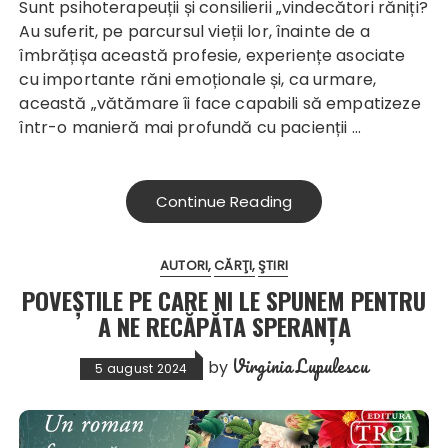
Sunt psihoterapeuții și consilierii „vindecători răniți?
Au suferit, pe parcursul vieții lor, înainte de a
îmbrățișa această profesie, experiențe asociate
cu importante răni emoționale și, ca urmare,
această „vătămare îi face capabili să empatizeze
într-o manieră mai profundă cu pacienții …
Continue Reading
AUTORI
CĂRŢI
ŞTIRI
POVEȘTILE PE CARE NI LE SPUNEM PENTRU
A NE RECĂPĂTA SPERANȚA
Virginia Lupulescu
by
5 august 2024