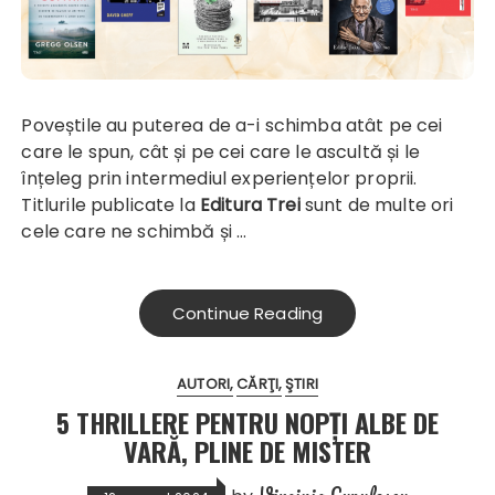
Poveștile au puterea de a-i schimba atât pe cei
care le spun, cât și pe cei care le ascultă și le
înțeleg prin intermediul experiențelor proprii.
Titlurile publicate la
Editura Trei
sunt de multe ori
cele care ne schimbă și …
Continue Reading
AUTORI
CĂRŢI
ŞTIRI
5 THRILLERE PENTRU NOPȚI ALBE DE
VARĂ, PLINE DE MISTER
Virginia Lupulescu