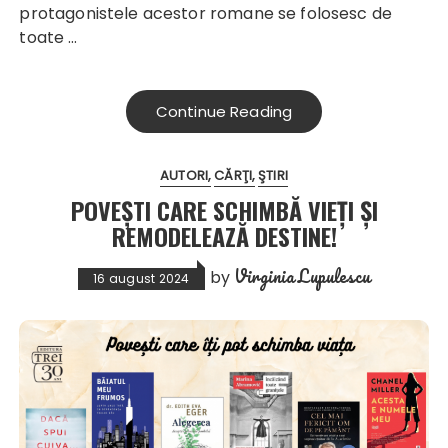
protagonistele acestor romane se folosesc de
toate …
Continue Reading
AUTORI
CĂRŢI
ŞTIRI
POVEȘTI CARE SCHIMBĂ VIEȚI ȘI
REMODELEAZĂ DESTINE!
Virginia Lupulescu
by
16 august 2024