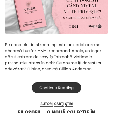
Pe canalele de streaming este un serial care se
cheamă Lucifer – vi-l recomand. Acolo, un înger
căzut extrem de sexy își întreabă victimele
privindu-le intens în ochi: Ce anume îți dorești cu
adevărat? Ei bine, cred că Gillian Anderson …
Continue Reading
AUTORI
CĂRŢI
ŞTIRI
FILOSOFII – O NOUĂ COLECȚIE ÎN