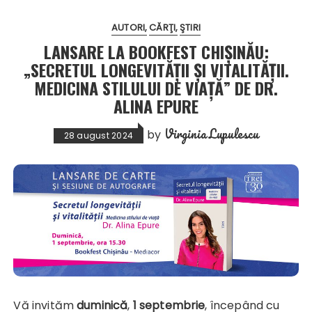
AUTORI
CĂRŢI
ŞTIRI
LANSARE LA BOOKFEST CHIȘINĂU:
„SECRETUL LONGEVITĂȚII ȘI VITALITĂȚII.
MEDICINA STILULUI DE VIAȚĂ” DE DR.
ALINA EPURE
Virginia Lupulescu
by
28 august 2024
Vă invităm
duminică
,
1 septembrie
, începând cu