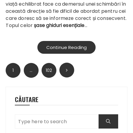
viață echilibrat face ca demersul unei schimbări în
această direcție să fie dificil de abordat pentru cei
care doresc să se informeze corect și consecvent.
Topul celor
șase ghiduri esențiale
…
Continue Reading
Paginație
1
…
102
articole
CĂUTARE