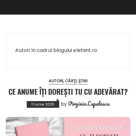
Autori în cadrul blogului elefant.ro
AUTORI
CĂRŢI
ŞTIRI
CE ANUME ÎȚI DOREȘTI TU CU ADEVĂRAT?
Virginia Lupulescu
by
11 iunie 2025