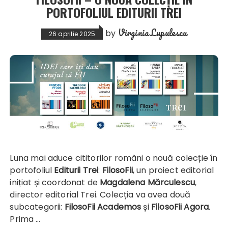
PORTOFOLIUL EDITURII TREI
Virginia Lupulescu
by
26 aprilie 2025
Luna mai aduce cititorilor români o nouă colecție în
portofoliul
Editurii Trei
:
FilosoFii
, un proiect editorial
inițiat și coordonat de
Magdalena Mărculescu
,
director editorial Trei. Colecția va avea două
subcategorii:
FilosoFii Academos
și
FilosoFii Agora
.
Prima …