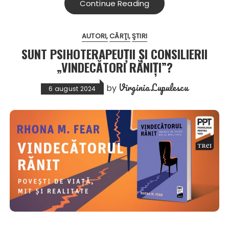
Continue Reading
AUTORI
CĂRŢI
ŞTIRI
SUNT PSIHOTERAPEUȚII ȘI CONSILIERII
„VINDECĂTORI RĂNIȚI”?
Virginia Lupulescu
by
6 august 2024