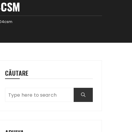
4CSM
004csm
CĂUTARE