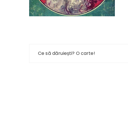
Navigare
Ce să dăruiești? O carte!
în
articole