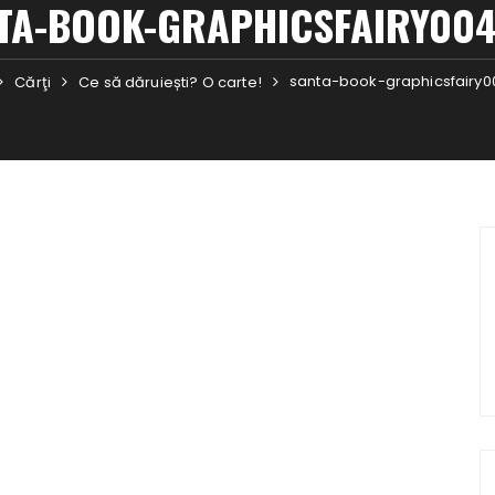
TA-BOOK-GRAPHICSFAIRY00
santa-book-graphicsfairy
Cărţi
Ce să dăruiești? O carte!