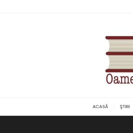
Skip
to
content
ACASĂ
ŞTIRI