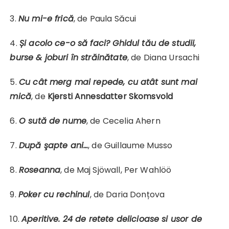
3.
Nu mi-e frică
, de Paula Săcui
4.
Și acolo ce-o să faci? Ghidul tău de studii,
burse & joburi în străinătate
, de Diana Ursachi
5.
Cu cât merg mai repede, cu atât sunt mai
mică
, de
Kjersti Annesdatter Skomsvold
6.
O sută de nume
, de Cecelia Ahern
7.
După şapte ani…
, de Guillaume Musso
8.
Roseanna
, de Maj Sjöwall, Per Wahlöö
9.
Poker cu rechinul
, de Daria Donțova
10.
Aperitive. 24 de retete delicioase si usor de