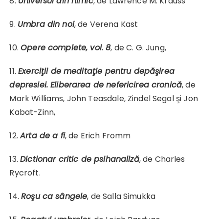
8.
Universul din nimic
, de Lawrence M. Krauss
9.
Umbra din noi
, de Verena Kast
10.
Opere complete, vol. 8
, de C. G. Jung,
11.
Exerciţii de meditaţie pentru depăşirea
depresiei. Eliberarea de nefericirea cronică
, de
Mark Williams, John Teasdale, Zindel Segal şi Jon
Kabat-Zinn,
12.
Arta de a fi
, de Erich Fromm
13.
Dictionar critic de psihanaliză
, de Charles
Rycroft.
14.
Roşu ca sângele
, de Salla Simukka