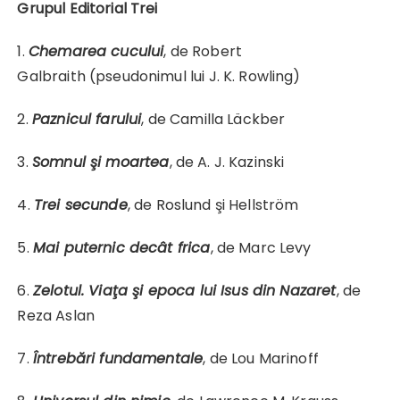
Grupul Editorial Trei
1.
Chemarea cucului
, de Robert
Galbraith (pseudonimul lui J. K. Rowling)
2.
Paznicul farului
, de Camilla Läckber
3.
Somnul şi moartea
, de A. J. Kazinski
4.
Trei secunde
, de Roslund şi Hellström
5.
Mai puternic decât frica
, de Marc Levy
6.
Zelotul. Viaţa şi epoca lui Isus din Nazaret
, de
Reza Aslan
7.
Întrebări fundamentale
, de Lou Marinoff