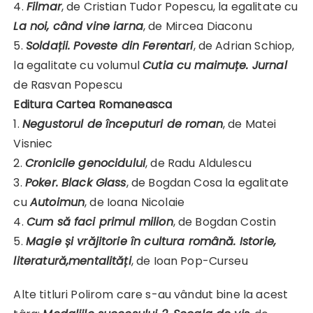
4.
Filmar
, de Cristian Tudor Popescu, la egalitate cu
La noi, când vine iarna
, de Mircea Diaconu
5.
Soldații. Poveste din Ferentari
, de Adrian Schiop,
la egalitate cu volumul
Cutia cu maimuțe. Jurnal
de Rasvan Popescu
Editura Cartea Romaneasca
1.
Negustorul de
începuturi de roman
, de Matei
Visniec
2.
Cronicile genocidului
, de Radu Aldulescu
3.
Poker. Black Glass
, de Bogdan Cosa la egalitate
cu
Autoimun
, de Ioana Nicolaie
4.
Cum să faci primul milion
, de Bogdan Costin
5.
Magie și vrăjitorie în cultura română. Istorie,
literatură,mentalități
, de Ioan Pop-Curseu
Alte titluri Polirom care s-au vândut bine la acest