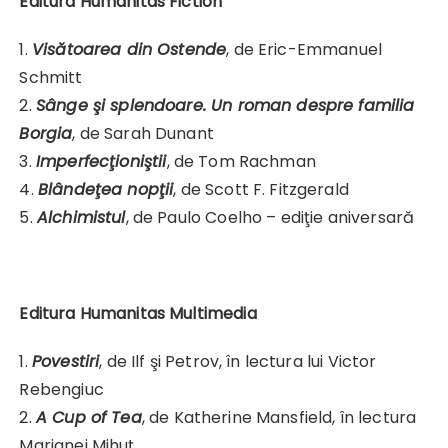
Editura Humanitas Fiction
1.
Visătoarea din Ostende
, de Eric-Emmanuel
Schmitt
2.
Sânge şi splendoare. Un roman despre familia
Borgia
, de Sarah Dunant
3.
Imperfecţioniştii
, de Tom Rachman
4.
Blândeţea nopţii
, de Scott F. Fitzgerald
5.
Alchimistul
, de Paulo Coelho – ediţie aniversară
Editura Humanitas Multimedia
1.
Povestiri
, de Ilf şi Petrov, în lectura lui Victor
Rebengiuc
2.
A Cup of Tea
, de Katherine Mansfield, în lectura
Marianei Mihuţ