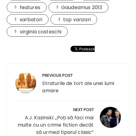
features
Gaudeamus 2013
sarbatori
top vanzari
virginia costeschi
Navigare
în
PREVIOUS POST
articole
Straturile de tort ale unei lumi
amare
NEXT POST
A.J. Kazinski: „Poți să faci mai
multe cu un crime fiction decât
să urmezi tiparul clasic“