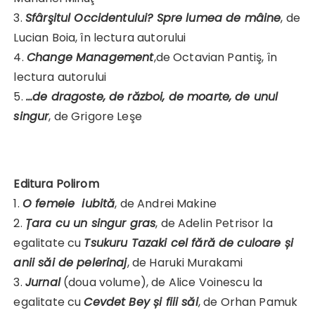
3.
Sfârşitul Occidentului? Spre lumea de mâine
, de
Lucian Boia, în lectura autorului
4.
Change Management
,de Octavian Pantiş, în
lectura autorului
5.
…de dragoste, de război, de moarte, de unul
singur
, de Grigore Leşe
Editura Polirom
1.
O femeie iubită
, de Andrei Makine
2.
Țara cu un singur gras
, de Adelin Petrisor la
egalitate cu
Tsukuru Tazaki cel fără de culoare și
anii săi de pelerinaj
, de Haruki Murakami
3.
Jurnal
(doua volume), de Alice Voinescu la
egalitate cu
Cevdet Bey și fiii săi
, de Orhan Pamuk