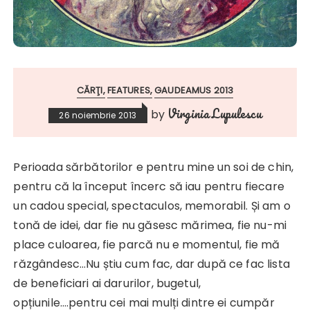
CĂRŢI
FEATURES
GAUDEAMUS 2013
Virginia Lupulescu
by
26 noiembrie 2013
Perioada sărbătorilor e pentru mine un soi de chin,
pentru că la început încerc să iau pentru fiecare
un cadou special, spectaculos, memorabil. Și am o
tonă de idei, dar fie nu găsesc mărimea, fie nu-mi
place culoarea, fie parcă nu e momentul, fie mă
răzgândesc…Nu știu cum fac, dar după ce fac lista
de beneficiari ai darurilor, bugetul,
opțiunile….pentru cei mai mulți dintre ei cumpăr