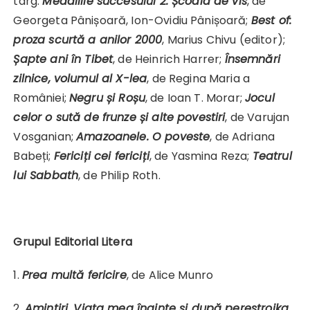
târg:
Medaliile succesului 2. Școala de vis
, de
Georgeta Pânișoară, Ion-Ovidiu Pânișoară;
Best of:
proza scurtă a anilor 2000
, Marius Chivu (editor);
Șapte ani în Tibet
, de Heinrich Harrer;
Însemnări
zilnice, volumul al X-lea
, de Regina Maria a
României;
Negru și Roșu
, de Ioan T. Morar;
Jocul
celor o sută de frunze și alte povestiri
, de Varujan
Vosganian;
Amazoanele. O poveste
, de Adriana
Babeți;
Fericiți cei fericiți
, de Yasmina Reza;
Teatrul
lui Sabbath
, de Philip Roth.
Grupul Editorial Litera
1.
Prea multă fericire
, de Alice Munro
2.
Amintiri. Viața mea înainte și după perestroika
,