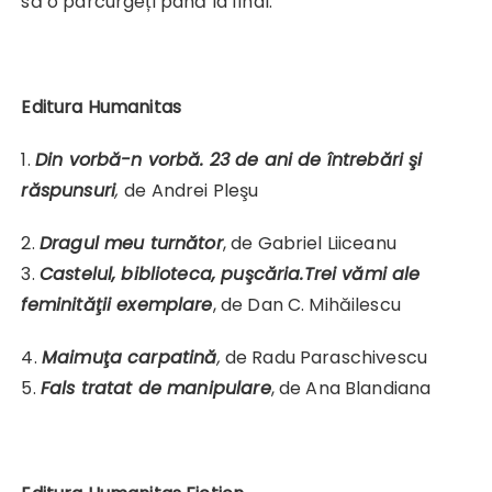
să o parcurgeți până la final.
Editura Humanitas
1.
Din vorbă-n vorbă. 23 de ani de întrebări şi
răspunsuri
,
de Andrei Pleşu
2.
Dragul meu turnător
, de Gabriel Liiceanu
3.
Castelul, biblioteca, puşcăria.Trei vămi ale
feminităţii exemplare
, de Dan C. Mihăilescu
4.
Maimuţa carpatină
,
de Radu Paraschivescu
5.
Fals tratat de manipulare
, de Ana Blandiana