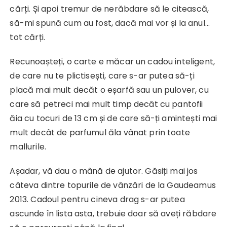
cărți. Și apoi tremur de nerăbdare să le citească,
să-mi spună cum au fost, dacă mai vor și la anul…
tot cărți.
Recunoașteți, o carte e măcar un cadou inteligent,
de care nu te plictisești, care s-ar putea să-ți
placă mai mult decăt o eșarfă sau un pulover, cu
care să petreci mai mult timp decât cu pantofii
ăia cu tocuri de 13 cm și de care să-ți amintești mai
mult decât de parfumul ăla vânat prin toate
mallurile.
Așadar, vă dau o mână de ajutor. Găsiți mai jos
câteva dintre topurile de vânzări de la Gaudeamus
2013. Cadoul pentru cineva drag s-ar putea
ascunde în lista asta, trebuie doar să aveți răbdare