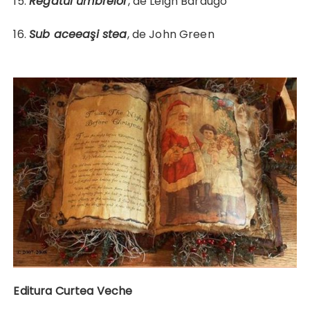
15.
Regatul umbrelor
, de Leigh Bardugo
16.
Sub aceeaşi stea
, de John Green
Editura Curtea Veche