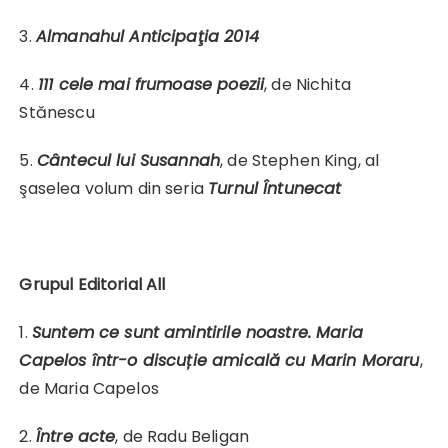
3.
Almanahul Anticipaţia 2014
4.
111 cele mai frumoase poezii
, de Nichita
Stănescu
5.
Cântecul lui Susannah
, de Stephen King, al
şaselea volum din seria
Turnul Întunecat
Grupul Editorial All
1.
Suntem ce sunt amintirile noastre. Maria
Capelos într
-o discuție amicală cu Marin Moraru
,
de Maria Capelos
2.
Între acte
, de Radu Beligan