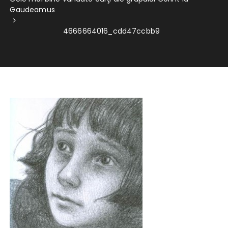
Gaudeamus
4666664016_cdd47ccbb9