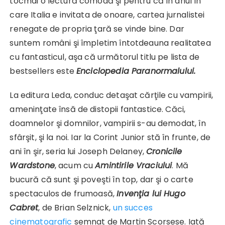
tocmai o lectură comodă şi pentru că în anul în
care Italia e invitata de onoare, cartea jurnalistei
renegate de propria ţară se vinde bine. Dar
suntem români şi împletim întotdeauna realitatea
cu fantasticul, aşa că următorul titlu pe lista de
bestsellers este
Enciclopedia Paranormalului.
La editura Leda, conduc detaşat cărţile cu vampirii,
ameninţate însă de distopii fantastice. Căci,
doamnelor şi domnilor, vampirii s-au demodat, în
sfârşit, şi la noi. Iar la Corint Junior stă în frunte, de
ani în şir, seria lui Joseph Delaney,
Cronicile
Wardstone
, acum cu
Amintirile Vraciului
. Mă
bucură că sunt şi poveşti în top, dar şi o carte
spectaculos de frumoasă,
Invenţia lui Hugo
Cabret
, de Brian Selznick,
un succes
cinematografic
semnat de Martin Scorsese. Iată