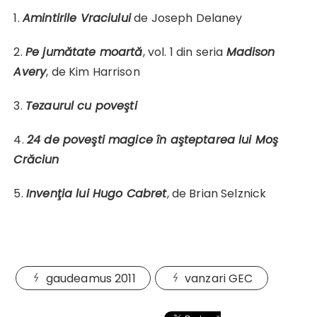
1.
Amintirile Vraciului
de Joseph Delaney
2.
Pe jumătate moartă
, vol. 1 din seria
Madison
Avery
, de Kim Harrison
3.
Tezaurul cu poveşti
4.
24 de poveşti magice în aşteptarea lui Moş
Crăciun
5.
Invenţia lui Hugo Cabret
, de Brian Selznick
gaudeamus 2011
vanzari GEC