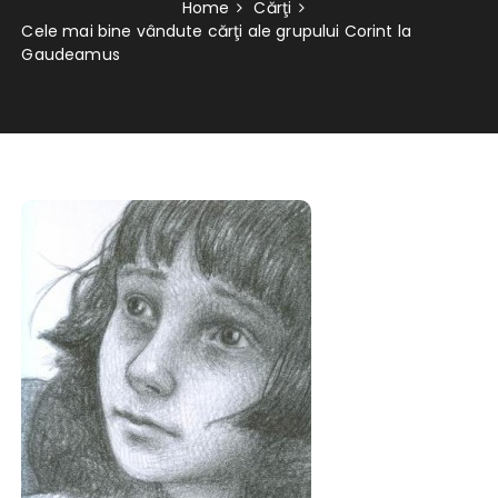
Home
Cărţi
Cele mai bine vândute cărţi ale grupului Corint la
Gaudeamus