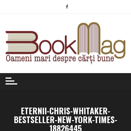
Skip
to
content
ETERNII-CHRIS-WHITAKER-
BESTSELLER-NEW-YORK-TIMES-
18826445