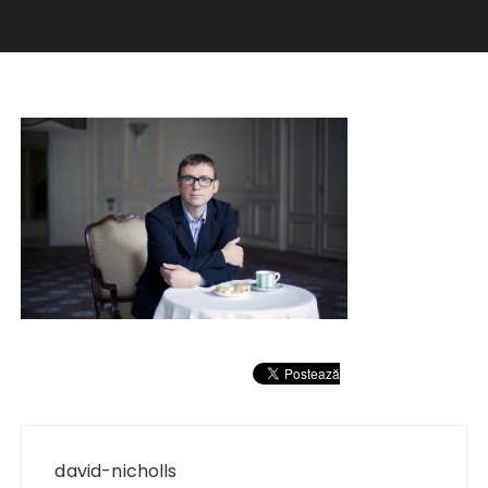
Navigare
în
david-nicholls