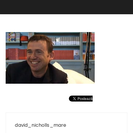
Navigare
în
david_nicholls_mare