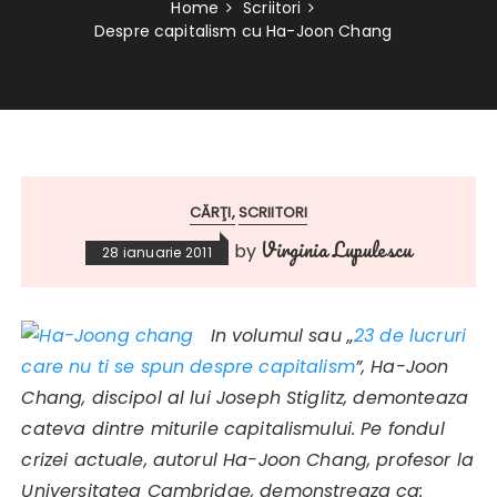
Home
Scriitori
Despre capitalism cu Ha-Joon Chang
CĂRŢI
SCRIITORI
Virginia Lupulescu
by
28 ianuarie 2011
In volumul sau „
23 de lucruri
care nu ti se spun despre capitalism
”, Ha-Joon
Chang, discipol al lui Joseph Stiglitz, demonteaza
cateva dintre miturile capitalismului. Pe fondul
crizei actuale, autorul Ha-Joon Chang, profesor la
Universitatea Cambridge, demonstreaza ca: