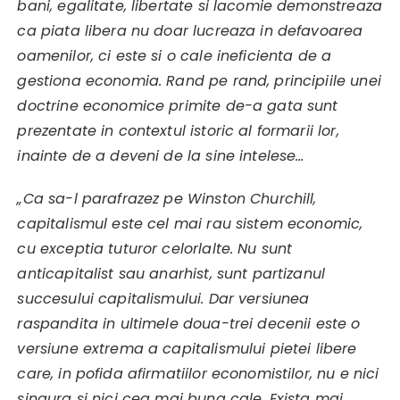
bani, egalitate, libertate si lacomie demonstreaza
ca piata libera nu doar lucreaza in defavoarea
oamenilor, ci este si o cale ineficienta de a
gestiona economia. Rand pe rand, principiile unei
doctrine economice primite de-a gata sunt
prezentate in contextul istoric al formarii lor,
inainte de a deveni de la sine intelese…
„Ca sa-l parafrazez pe Winston Churchill,
capitalismul este cel mai rau sistem economic,
cu exceptia tuturor celorlalte. Nu sunt
anticapitalist sau anarhist, sunt partizanul
succesului capitalismului. Dar versiunea
raspandita in ultimele doua-trei decenii este o
versiune extrema a capitalismului pietei libere
care, in pofida afirmatiilor economistilor, nu e nici
singura si nici cea mai buna cale. Exista mai