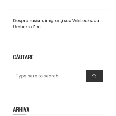
Navigare
în
Despre rasism, imigranți sau WikiLeaks, cu
articole
Umberto Eco
CĂUTARE
ARHIVA